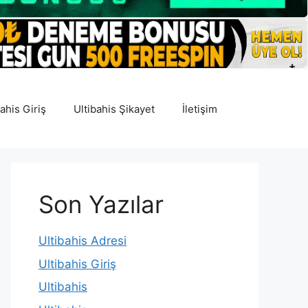
bahis Giriş
Ultibahis Şikayet
İletişim
Son Yazılar
Ultibahis Adresi
Ultibahis Giriş
Ultibahis