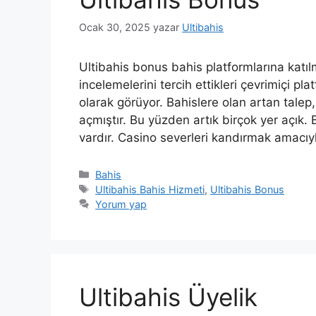
Ocak 30, 2025
yazar
Ultibahis
Ultibahis bonus bahis platformlarına katıl
incelemelerini tercih ettikleri çevrimiçi p
olarak görüyor. Bahislere olan artan talep
açmıştır. Bu yüzden artık birçok yer açık. 
vardır. Casino severleri kandırmak amacıy
Kategoriler
Bahis
Etiketler
Ultibahis Bahis Hizmeti
,
Ultibahis Bonus
Yorum yap
Ultibahis Üyelik