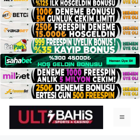
İçeriğe
atla
Menü