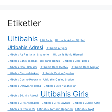
Etiketler
Ultibahis
Ulti Bahis
Ultibahis Adres Bilgileri
Ultibahis Adresi
Ultibahis Altyapı
Ultibahis Az Rastlanan Şikayetleri
Ultibahis Bahis Hizmeti
Ultibahis Bahis Yapmak
Ultibahis Bonus
Ultibahis Canlı Bahis
Ultibahis Canlı Bahisler
Ultibahis Canlı Destek
Ultibahis Canlı Maçlar
Ultibahis Casino Merkezi
Ultibahis Casino Oyunları
Ultibahis Casino Programı
Ultibahis Casino Slotları
Ultibahis Detaylı Açıklama
Ultibahis Eski Kullanıcıları
Ultibahis Giriş
Ultibahis Etkinlik Adresi
Ultibahis Giriş Aşamaları
Ultibahis Giriş Sayfası
Ultibahis Güncel Giriş
Ultibahis Güvenilir Mi
Ultibahis Kartların Değerleri
Ultibahis Kayıt