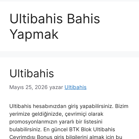
Ultibahis Bahis
Yapmak
Ultibahis
Mayıs 25, 2026
yazar
Ultibahis
Ultibahis hesabınızdan giriş yapabilirsiniz. Bizim
yerimize geldiğinizde, çevrimiçi olarak
promosyonlarımızın yararlı bir listesini
bulabilirsiniz. En güncel BTK Blok Ultibahis
Çevrimdışı Bonus giriş bilgilerini almak için bu