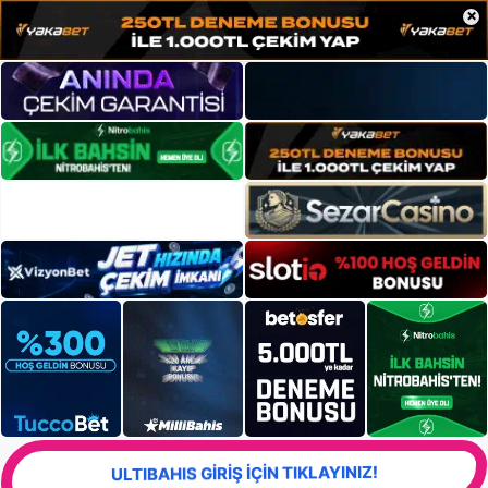
×
ULTIBAHIS GİRİŞ İÇİN TIKLAYINIZ!