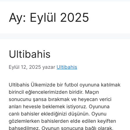
Ay:
Eylül 2025
Ultibahis
Eylül 12, 2025
yazar
Ultibahis
Ultibahis Ülkemizde bir futbol oyununa katılmak
birincil eğlencelerimizden biridir. Maçın
sonucunu şansa bırakmak ve heyecan verici
anları hevesle beklemek istiyoruz. Oyununa
canlı bahisler eklediğinizi düşünün. Oyunu
gözlemlerken bahislerden elde edilen keyiften
bahsedilmez. Oyunun sonucuna bağlı olarak,