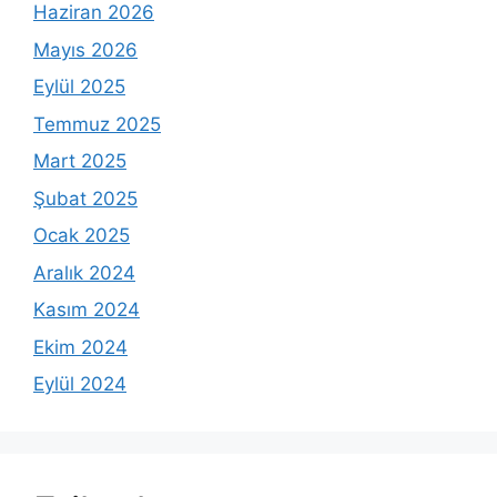
Haziran 2026
Mayıs 2026
Eylül 2025
Temmuz 2025
Mart 2025
Şubat 2025
Ocak 2025
Aralık 2024
Kasım 2024
Ekim 2024
Eylül 2024