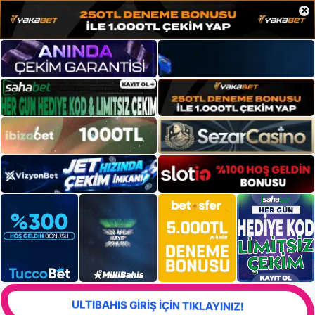
×
ULTIBAHIS GİRİŞ İÇİN TIKLAYINIZ!