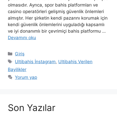
olmasıdır. Ayrıca, spor bahis platformları ve
casino operatörleri gelişmiş güvenlik önlemleri
almıştır. Her şirketin kendi pazarını korumak için
kendi güvenlik önlemlerini uyguladığı kapsamlı
ve iyi donanımlı bir çevrimiçi bahis platformu …
Devamını oku
Kategoriler
Giriş
Etiketler
Ultibahis İnstagram
,
Ultibahis Verilen
Bayilikler
Yorum yap
Son Yazılar