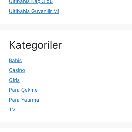
Ultibahis Kaç Oldu
Ultibahis Güvenilir Mi
Kategoriler
Bahis
Casino
Giriş
Para Çekme
Para Yatırma
TV