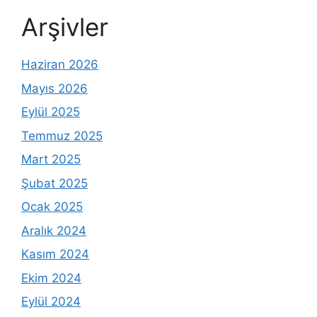
Arşivler
Haziran 2026
Mayıs 2026
Eylül 2025
Temmuz 2025
Mart 2025
Şubat 2025
Ocak 2025
Aralık 2024
Kasım 2024
Ekim 2024
Eylül 2024