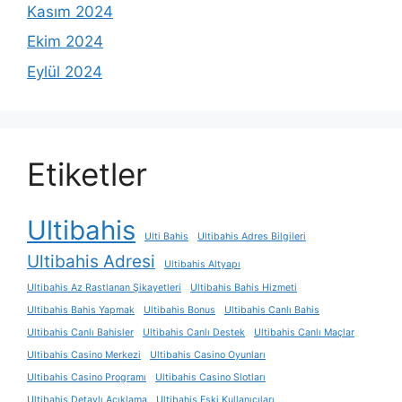
Kasım 2024
Ekim 2024
Eylül 2024
Etiketler
Ultibahis
Ulti Bahis
Ultibahis Adres Bilgileri
Ultibahis Adresi
Ultibahis Altyapı
Ultibahis Az Rastlanan Şikayetleri
Ultibahis Bahis Hizmeti
Ultibahis Bahis Yapmak
Ultibahis Bonus
Ultibahis Canlı Bahis
Ultibahis Canlı Bahisler
Ultibahis Canlı Destek
Ultibahis Canlı Maçlar
Ultibahis Casino Merkezi
Ultibahis Casino Oyunları
Ultibahis Casino Programı
Ultibahis Casino Slotları
Ultibahis Detaylı Açıklama
Ultibahis Eski Kullanıcıları