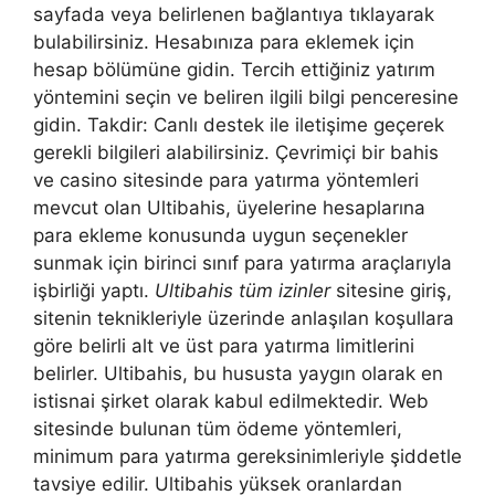
sayfada veya belirlenen bağlantıya tıklayarak
bulabilirsiniz. Hesabınıza para eklemek için
hesap bölümüne gidin. Tercih ettiğiniz yatırım
yöntemini seçin ve beliren ilgili bilgi penceresine
gidin. Takdir: Canlı destek ile iletişime geçerek
gerekli bilgileri alabilirsiniz. Çevrimiçi bir bahis
ve casino sitesinde para yatırma yöntemleri
mevcut olan Ultibahis, üyelerine hesaplarına
para ekleme konusunda uygun seçenekler
sunmak için birinci sınıf para yatırma araçlarıyla
işbirliği yaptı.
Ultibahis tüm izinler
sitesine giriş,
sitenin teknikleriyle üzerinde anlaşılan koşullara
göre belirli alt ve üst para yatırma limitlerini
belirler. Ultibahis, bu hususta yaygın olarak en
istisnai şirket olarak kabul edilmektedir. Web
sitesinde bulunan tüm ödeme yöntemleri,
minimum para yatırma gereksinimleriyle şiddetle
tavsiye edilir. Ultibahis yüksek oranlardan