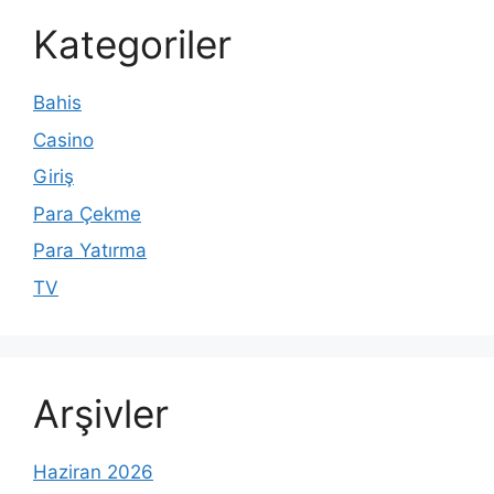
Kategoriler
Bahis
Casino
Giriş
Para Çekme
Para Yatırma
TV
Arşivler
Haziran 2026