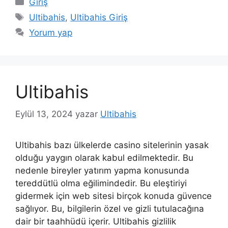
Giriş
Etiketler
Ultibahis
,
Ultibahis Giriş
Yorum yap
Ultibahis
Eylül 13, 2024
yazar
Ultibahis
Ultibahis bazı ülkelerde casino sitelerinin yasak
olduğu yaygın olarak kabul edilmektedir. Bu
nedenle bireyler yatırım yapma konusunda
tereddütlü olma eğilimindedir. Bu eleştiriyi
gidermek için web sitesi birçok konuda güvence
sağlıyor. Bu, bilgilerin özel ve gizli tutulacağına
dair bir taahhüdü içerir. Ultibahis gizlilik