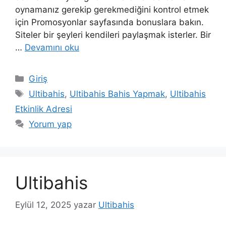
oynamanız gerekip gerekmediğini kontrol etmek
için Promosyonlar sayfasında bonuslara bakın.
Siteler bir şeyleri kendileri paylaşmak isterler. Bir
…
Devamını oku
Kategoriler
Giriş
Etiketler
Ultibahis
,
Ultibahis Bahis Yapmak
,
Ultibahis
Etkinlik Adresi
Yorum yap
Ultibahis
Eylül 12, 2025
yazar
Ultibahis