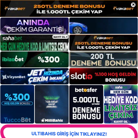
×
ULTIBAHIS GİRİŞ İÇİN TIKLAYINIZ!