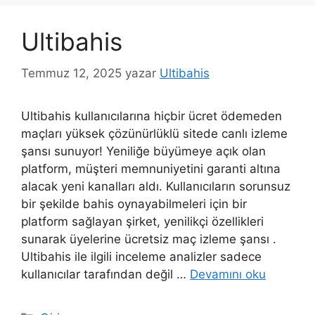
Ultibahis
Temmuz 12, 2025
yazar
Ultibahis
Ultibahis kullanıcılarına hiçbir ücret ödemeden
maçları yüksek çözünürlüklü sitede canlı izleme
şansı sunuyor! Yeniliğe büyümeye açık olan
platform, müşteri memnuniyetini garanti altına
alacak yeni kanalları aldı. Kullanıcıların sorunsuz
bir şekilde bahis oynayabilmeleri için bir
platform sağlayan şirket, yenilikçi özellikleri
sunarak üyelerine ücretsiz maç izleme şansı .
Ultibahis ile ilgili inceleme analizler sadece
kullanıcılar tarafından değil …
Devamını oku
Kategoriler