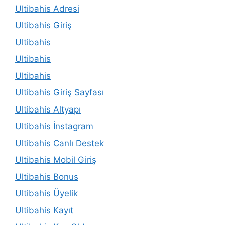
Ultibahis Adresi
Ultibahis Giriş
Ultibahis
Ultibahis
Ultibahis
Ultibahis Giriş Sayfası
Ultibahis Altyapı
Ultibahis İnstagram
Ultibahis Canlı Destek
Ultibahis Mobil Giriş
Ultibahis Bonus
Ultibahis Üyelik
Ultibahis Kayıt