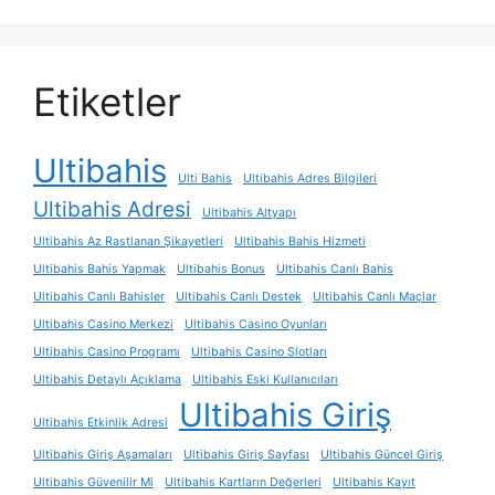
Etiketler
Ultibahis
Ulti Bahis
Ultibahis Adres Bilgileri
Ultibahis Adresi
Ultibahis Altyapı
Ultibahis Az Rastlanan Şikayetleri
Ultibahis Bahis Hizmeti
Ultibahis Bahis Yapmak
Ultibahis Bonus
Ultibahis Canlı Bahis
Ultibahis Canlı Bahisler
Ultibahis Canlı Destek
Ultibahis Canlı Maçlar
Ultibahis Casino Merkezi
Ultibahis Casino Oyunları
Ultibahis Casino Programı
Ultibahis Casino Slotları
Ultibahis Detaylı Açıklama
Ultibahis Eski Kullanıcıları
Ultibahis Giriş
Ultibahis Etkinlik Adresi
Ultibahis Giriş Aşamaları
Ultibahis Giriş Sayfası
Ultibahis Güncel Giriş
Ultibahis Güvenilir Mi
Ultibahis Kartların Değerleri
Ultibahis Kayıt