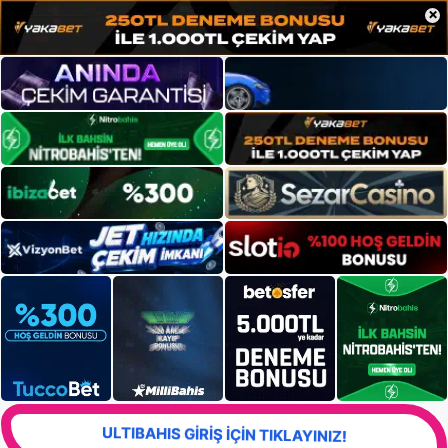
×
ULTIBAHIS GİRİŞ İÇİN TIKLAYINIZ!