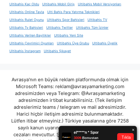
Ultibahis Kaç Oldu
Ultibahis Mobil Giriş
Ultibahis Mobil Versiyonları
Ultibahis Online Tavla
Ulti Bahis Para Yatırma Teknikleri
Ultibahis Rulet Oyunu
Ultibahis Spor Bahisleri
Ultibahis TV
Ultibahis Tv Bahisleri
Ultibahis Twitter
Ultibahis Tüm İzinler
Ultibahis Verilen Bayilikler
Ultibahis Yeni Site
Ultibahis Çevrimiçi Oyunları
Ultibahis Üye Grubu
Ultibahis Üyelik
Ultibahis İnstagram
Ultibahis Şikayet
Avrasya'nın en büyük reklam platformunda olmak için
Microsoft Teams:
reklam@avrasyamarketing.com
adresimizden veya Telegram: @Avrasyamarketing
adresimizden irtibat kurabilirsiniz. (Tek iletişim
adreslerimiz teams / telegram ve mail adresimizdir.
Harici hiçbir iletişim adresimiz bulunmamaktadır.
Lütfen itibar etmeyiniz.) Türkiye yasalarına göre 7258
sayılı kanun uyarınca yasa dışı bahis oynamanın
cezaları mevcuttur. Şu an bulunduğunuz site hiç bir