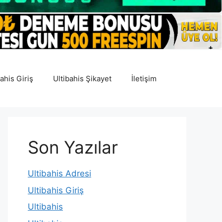
bahis Giriş
Ultibahis Şikayet
İletişim
Son Yazılar
Ultibahis Adresi
Ultibahis Giriş
Ultibahis