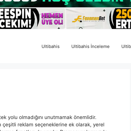
Ultibahis
Ultibahis İnceleme
Ulti
n tek yolu olmadığını unutmamak önemlidir.
eşitli reklam seçeneklerine ek olarak, yerel